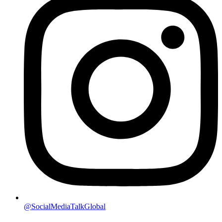
@SocialMediaTalkGlobal