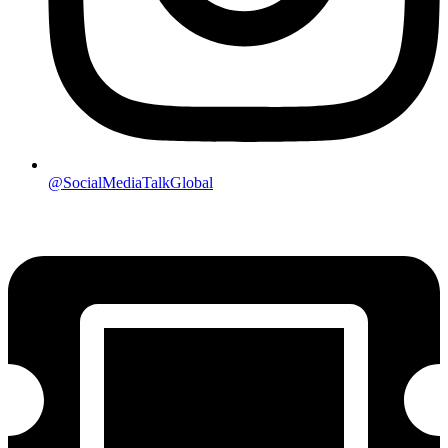
@SocialMediaTalkGlobal